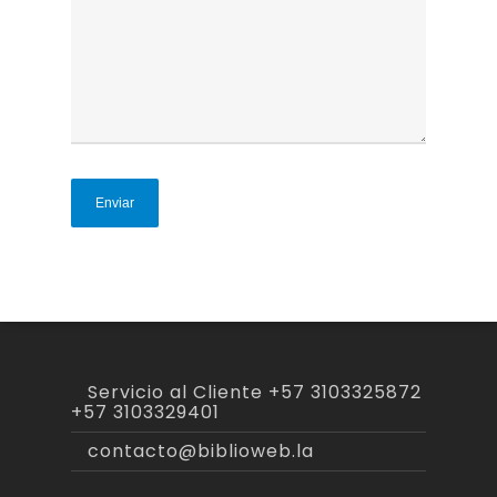
Servicio al Cliente
+57 3103325872
+57 3103329401
contacto@biblioweb.la