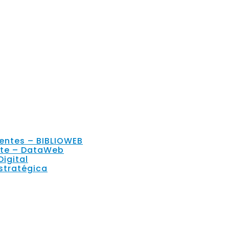
gentes – BIBLIOWEB
nte – DataWeb
Digital
stratégica